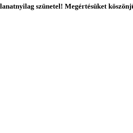
llanatnyilag szünetel! Megértésüket köszönj