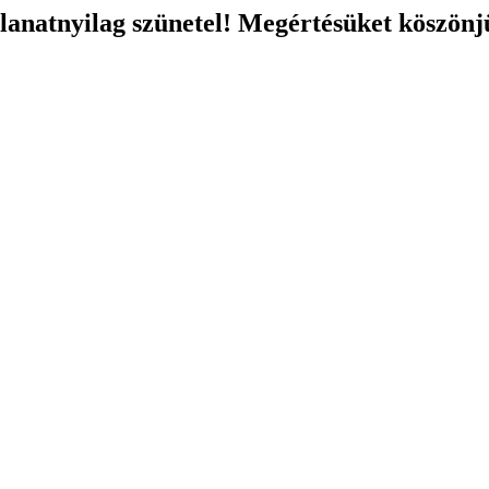
llanatnyilag szünetel! Megértésüket köszönj