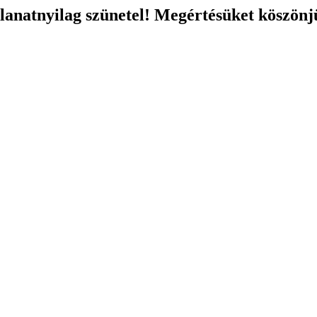
llanatnyilag szünetel! Megértésüket köszönj