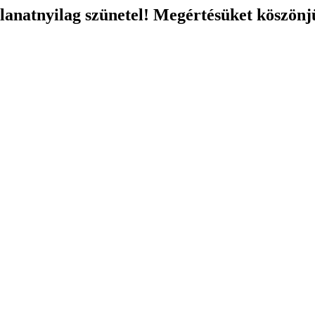
llanatnyilag szünetel! Megértésüket köszönj