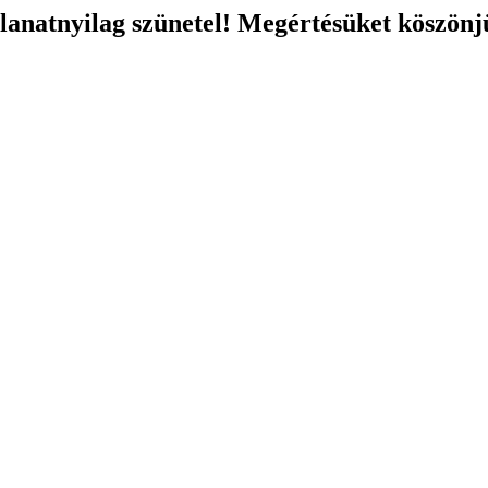
llanatnyilag szünetel! Megértésüket köszönj