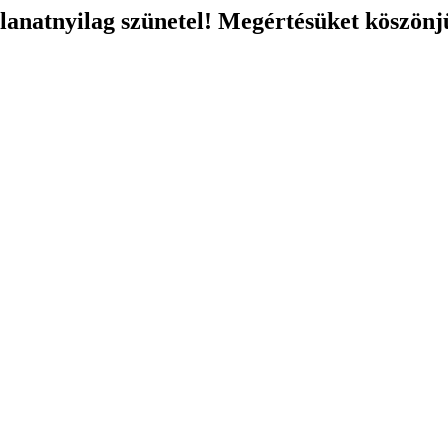
llanatnyilag szünetel! Megértésüket köszönj