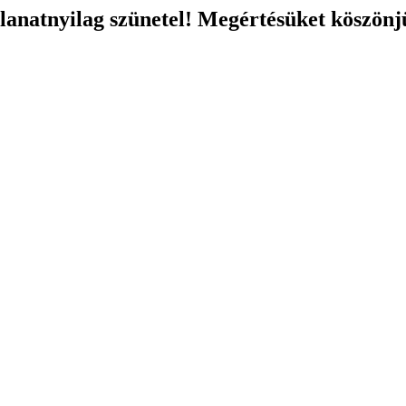
llanatnyilag szünetel! Megértésüket köszönj